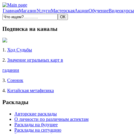
Главная
Магазин
Услуги
Мастерская
Акции
Обучение
Видеокурсы
Подписка на каналы
1.
Ход Судьбы
2.
Значение игральных карт в
гадании
3.
Сонник
4.
Китайская метафизика
Расклады
Авторские расклады
О личности по различным аспектам
Расклады на будущее
Расклады на ситуацию