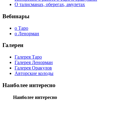
О талисманах, оберегах, амулетах
Вебинары
о Таро
о Ленорман
Галереи
Галерея Таро
Галерея Ленорман
Галерея Оракулов
Авторские колоды
Наиболее интересно
Наиболее интересно