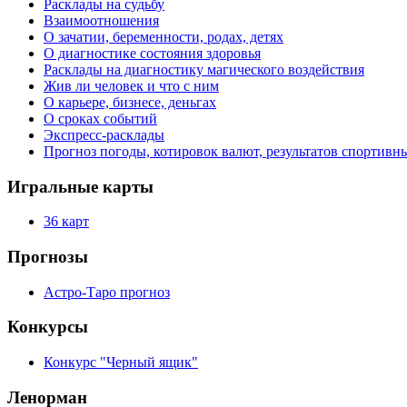
Расклады на судьбу
Взаимоотношения
О зачатии, беременности, родах, детях
О диагностике состояния здоровья
Расклады на диагностику магического воздействия
Жив ли человек и что с ним
О карьере, бизнесе, деньгах
О сроках событий
Экспресс-расклады
Прогноз погоды, котировок валют, результатов спортивн
Игральные карты
36 карт
Прогнозы
Астро-Таро прогноз
Конкурсы
Конкурс "Черный ящик"
Ленорман