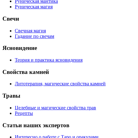
Руническая мантика
Руническая магия
Свечи
Свечная магия
Гадание по свечам
Ясновидение
Теория и практика ясновидения
Свойства камней
Литотерапия, магические свойства камней
Травы
Целебные и магические свойства трав
Рецепты
Статьи наших экспертов
Интересно о работе с Таро и оракулами