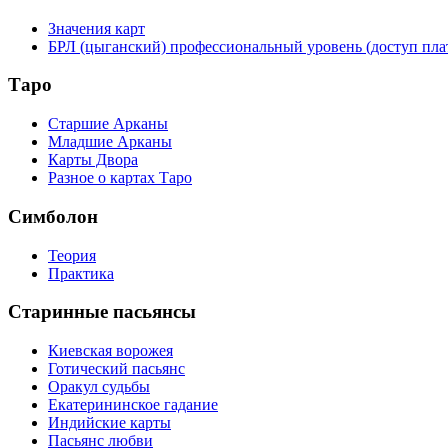
Значения карт
БРЛ (цыганский) профессиональный уровень (доступ пл
Таро
Старшие Арканы
Младшие Арканы
Карты Двора
Разное о картах Таро
Симболон
Теория
Практика
Старинные пасьянсы
Киевская ворожея
Готический пасьянс
Оракул судьбы
Екатерининское гадание
Индийские карты
Пасьянс любви