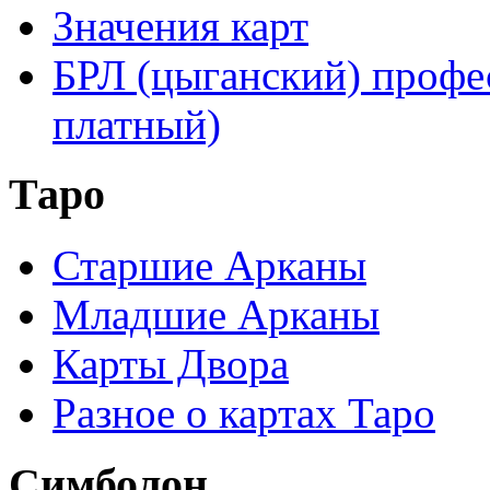
Значения карт
БРЛ (цыганский) профе
платный)
Таро
Старшие Арканы
Младшие Арканы
Карты Двора
Разное о картах Таро
Симболон