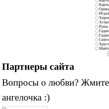
Карты
Карт
Ораку
Играл
Хиро
Астро
Руны
Гадан
Гадан
Свято
Хруст
Маятн
Партнеры сайта
Вопросы о любви? Жмите
ангелочка :)