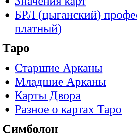
Значения карт
БРЛ (цыганский) профе
платный)
Таро
Старшие Арканы
Младшие Арканы
Карты Двора
Разное о картах Таро
Симболон