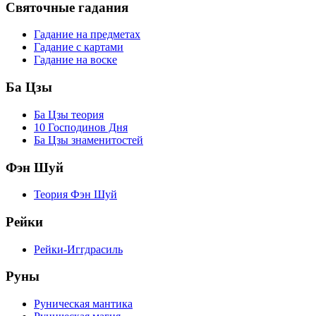
Святочные гадания
Гадание на предметах
Гадание с картами
Гадание на воске
Ба Цзы
Ба Цзы теория
10 Господинов Дня
Ба Цзы знаменитостей
Фэн Шуй
Теория Фэн Шуй
Рейки
Рейки-Иггдрасиль
Руны
Руническая мантика