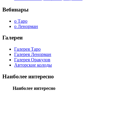
Вебинары
о Таро
о Ленорман
Галереи
Галерея Таро
Галерея Ленорман
Галерея Оракулов
Авторские колоды
Наиболее интересно
Наиболее интересно