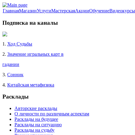
Главная
Магазин
Услуги
Мастерская
Акции
Обучение
Видеокурсы
Подписка на каналы
1.
Ход Судьбы
2.
Значение игральных карт в
гадании
3.
Сонник
4.
Китайская метафизика
Расклады
Авторские расклады
О личности по различным аспектам
Расклады на будущее
Расклады на ситуацию
Расклады на судьбу