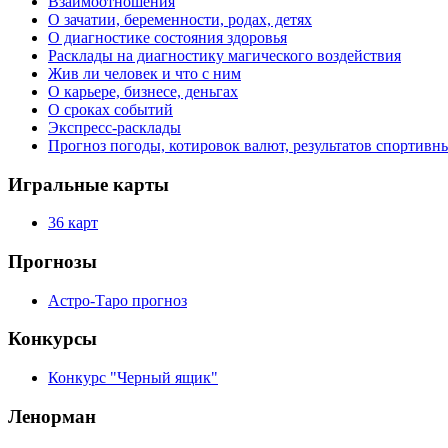
Взаимоотношения
О зачатии, беременности, родах, детях
О диагностике состояния здоровья
Расклады на диагностику магического воздействия
Жив ли человек и что с ним
О карьере, бизнесе, деньгах
О сроках событий
Экспресс-расклады
Прогноз погоды, котировок валют, результатов спортивн
Игральные карты
36 карт
Прогнозы
Астро-Таро прогноз
Конкурсы
Конкурс "Черный ящик"
Ленорман