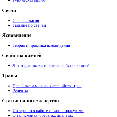
Руническая магия
Свечи
Свечная магия
Гадание по свечам
Ясновидение
Теория и практика ясновидения
Свойства камней
Литотерапия, магические свойства камней
Травы
Целебные и магические свойства трав
Рецепты
Статьи наших экспертов
Интересно о работе с Таро и оракулами
О талисманах, оберегах, амулетах