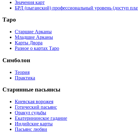
Значения карт
БРЛ (цыганский) профессиональный уровень (доступ пл
Таро
Старшие Арканы
Младшие Арканы
Карты Двора
Разное о картах Таро
Симболон
Теория
Практика
Старинные пасьянсы
Киевская ворожея
Готический пасьянс
Оракул судьбы
Екатерининское гадание
Индийские карты
Пасьянс любви