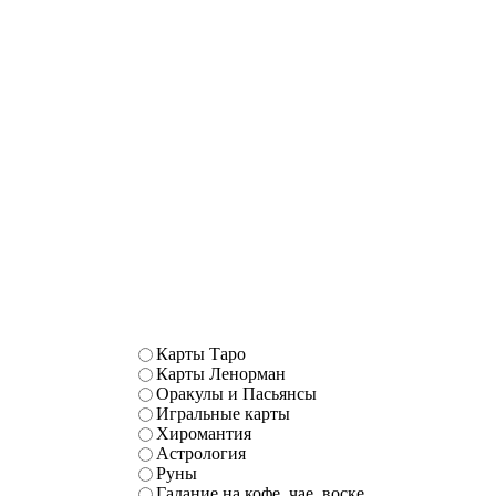
Карты Таро
Карты Ленорман
Оракулы и Пасьянсы
Игральные карты
Хиромантия
Астрология
Руны
Гадание на кофе, чае, воске