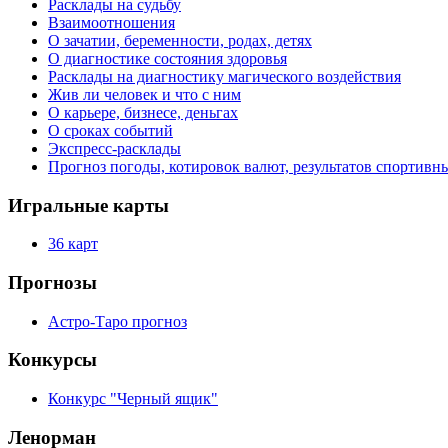
Расклады на судьбу
Взаимоотношения
О зачатии, беременности, родах, детях
О диагностике состояния здоровья
Расклады на диагностику магического воздействия
Жив ли человек и что с ним
О карьере, бизнесе, деньгах
О сроках событий
Экспресс-расклады
Прогноз погоды, котировок валют, результатов спортивн
Игральные карты
36 карт
Прогнозы
Астро-Таро прогноз
Конкурсы
Конкурс "Черный ящик"
Ленорман