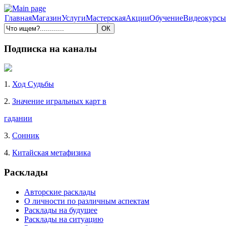
Главная
Магазин
Услуги
Мастерская
Акции
Обучение
Видеокурсы
Подписка на каналы
1.
Ход Судьбы
2.
Значение игральных карт в
гадании
3.
Сонник
4.
Китайская метафизика
Расклады
Авторские расклады
О личности по различным аспектам
Расклады на будущее
Расклады на ситуацию