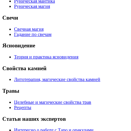
Руническая мантика
Руническая магия
Свечи
Свечная магия
Гадание по свечам
Ясновидение
Теория и практика ясновидения
Свойства камней
Литотерапия, магические свойства камней
Травы
Целебные и магические свойства трав
Рецепты
Статьи наших экспертов
Интересно о работе с Таро и оракулами