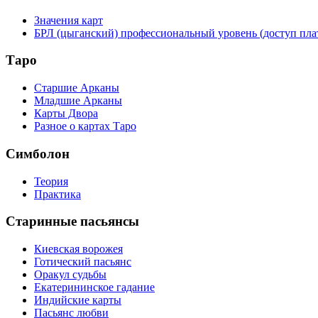
Значения карт
БРЛ (цыганский) профессиональный уровень (доступ пл
Таро
Старшие Арканы
Младшие Арканы
Карты Двора
Разное о картах Таро
Симболон
Теория
Практика
Старинные пасьянсы
Киевская ворожея
Готический пасьянс
Оракул судьбы
Екатерининское гадание
Индийские карты
Пасьянс любви