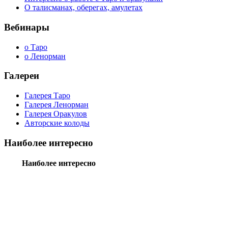
О талисманах, оберегах, амулетах
Вебинары
о Таро
о Ленорман
Галереи
Галерея Таро
Галерея Ленорман
Галерея Оракулов
Авторские колоды
Наиболее интересно
Наиболее интересно