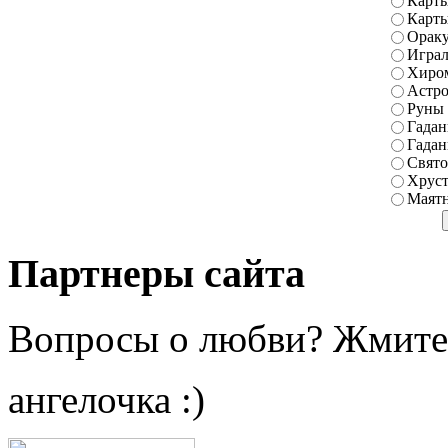
Карты
Карт
Ораку
Играл
Хиро
Астро
Руны
Гадан
Гадан
Свято
Хруст
Маятн
Партнеры сайта
Вопросы о любви? Жмите
ангелочка :)