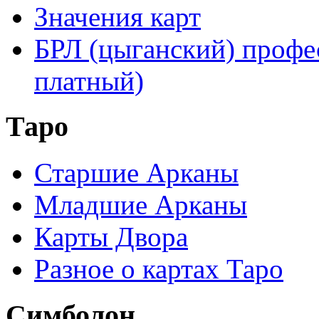
Значения карт
БРЛ (цыганский) профе
платный)
Таро
Старшие Арканы
Младшие Арканы
Карты Двора
Разное о картах Таро
Симболон