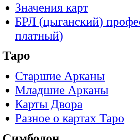
Значения карт
БРЛ (цыганский) профе
платный)
Таро
Старшие Арканы
Младшие Арканы
Карты Двора
Разное о картах Таро
Симболон