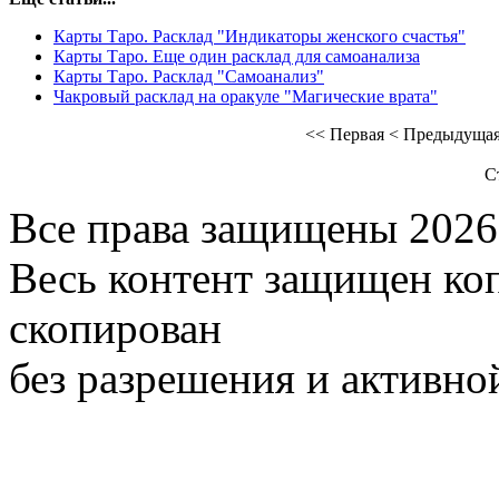
Карты Таро. Расклад "Индикаторы женского счастья"
Карты Таро. Еще один расклад для самоанализа
Карты Таро. Расклад "Самоанализ"
Чакровый расклад на оракуле "Магические врата"
<<
Первая
<
Предыдуща
С
Все права защищены 2026
Весь контент защищен ко
скопирован
без разрешения и активно