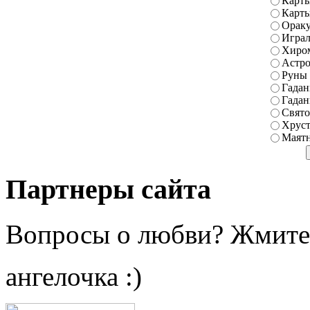
Карты
Карт
Ораку
Играл
Хиро
Астро
Руны
Гадан
Гадан
Свято
Хруст
Маятн
Партнеры сайта
Вопросы о любви? Жмите
ангелочка :)