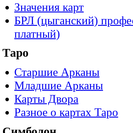
Значения карт
БРЛ (цыганский) профе
платный)
Таро
Старшие Арканы
Младшие Арканы
Карты Двора
Разное о картах Таро
Симболон