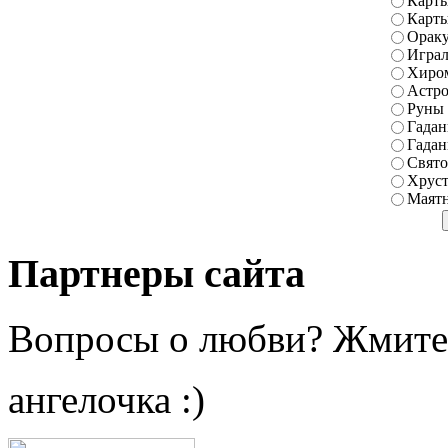
Карты
Карт
Ораку
Играл
Хиро
Астро
Руны
Гадан
Гадан
Свято
Хруст
Маятн
Партнеры сайта
Вопросы о любви? Жмите
ангелочка :)