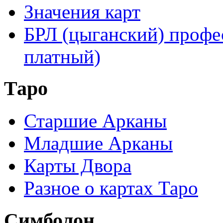
Значения карт
БРЛ (цыганский) профе
платный)
Таро
Старшие Арканы
Младшие Арканы
Карты Двора
Разное о картах Таро
Симболон