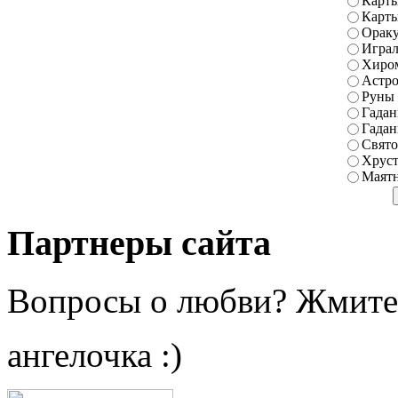
Карты
Карт
Ораку
Играл
Хиро
Астро
Руны
Гадан
Гадан
Свято
Хруст
Маятн
Партнеры сайта
Вопросы о любви? Жмите
ангелочка :)