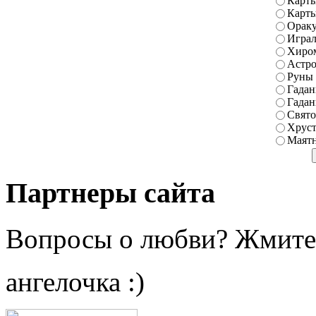
Карты
Карт
Ораку
Играл
Хиро
Астро
Руны
Гадан
Гадан
Свято
Хруст
Маятн
Партнеры сайта
Вопросы о любви? Жмите
ангелочка :)