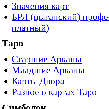
Значения карт
БРЛ (цыганский) профе
платный)
Таро
Старшие Арканы
Младшие Арканы
Карты Двора
Разное о картах Таро
Симболон