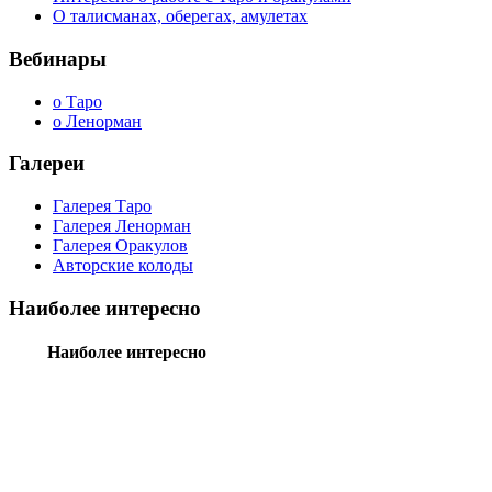
О талисманах, оберегах, амулетах
Вебинары
о Таро
о Ленорман
Галереи
Галерея Таро
Галерея Ленорман
Галерея Оракулов
Авторские колоды
Наиболее интересно
Наиболее интересно