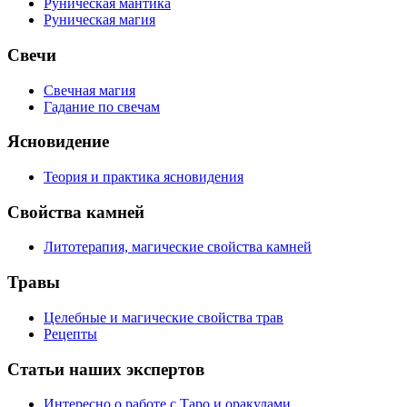
Руническая мантика
Руническая магия
Свечи
Свечная магия
Гадание по свечам
Ясновидение
Теория и практика ясновидения
Свойства камней
Литотерапия, магические свойства камней
Травы
Целебные и магические свойства трав
Рецепты
Статьи наших экспертов
Интересно о работе с Таро и оракулами