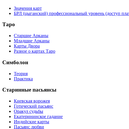
Значения карт
БРЛ (цыганский) профессиональный уровень (доступ пл
Таро
Старшие Арканы
Младшие Арканы
Карты Двора
Разное о картах Таро
Симболон
Теория
Практика
Старинные пасьянсы
Киевская ворожея
Готический пасьянс
Оракул судьбы
Екатерининское гадание
Индийские карты
Пасьянс любви