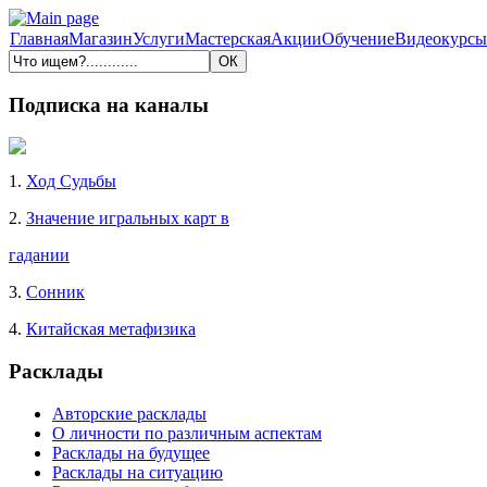
Главная
Магазин
Услуги
Мастерская
Акции
Обучение
Видеокурсы
Подписка на каналы
1.
Ход Судьбы
2.
Значение игральных карт в
гадании
3.
Сонник
4.
Китайская метафизика
Расклады
Авторские расклады
О личности по различным аспектам
Расклады на будущее
Расклады на ситуацию