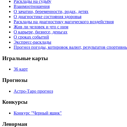
Расклады на судьбу
Взаимоотношения
О зачатии, беременности, родах, детях
О диагностике состояния здоровья
Расклады на диагностику магического воздействия
Жив ли человек и что с ним
О карьере, бизнесе, деньгах
О сроках событий
Экспресс-расклады
Прогноз погоды, котировок валют, результатов спортивн
Игральные карты
36 карт
Прогнозы
Астро-Таро прогноз
Конкурсы
Конкурс "Черный ящик"
Ленорман