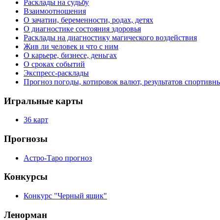
Расклады на судьбу
Взаимоотношения
О зачатии, беременности, родах, детях
О диагностике состояния здоровья
Расклады на диагностику магического воздействия
Жив ли человек и что с ним
О карьере, бизнесе, деньгах
О сроках событий
Экспресс-расклады
Прогноз погоды, котировок валют, результатов спортивн
Игральные карты
36 карт
Прогнозы
Астро-Таро прогноз
Конкурсы
Конкурс "Черный ящик"
Ленорман