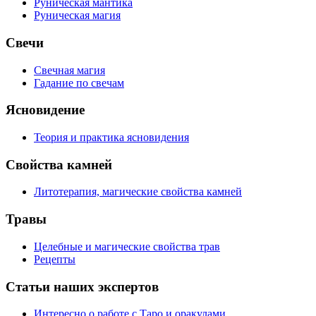
Руническая мантика
Руническая магия
Свечи
Свечная магия
Гадание по свечам
Ясновидение
Теория и практика ясновидения
Свойства камней
Литотерапия, магические свойства камней
Травы
Целебные и магические свойства трав
Рецепты
Статьи наших экспертов
Интересно о работе с Таро и оракулами