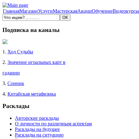
Главная
Магазин
Услуги
Мастерская
Акции
Обучение
Видеокурсы
Подписка на каналы
1.
Ход Судьбы
2.
Значение игральных карт в
гадании
3.
Сонник
4.
Китайская метафизика
Расклады
Авторские расклады
О личности по различным аспектам
Расклады на будущее
Расклады на ситуацию