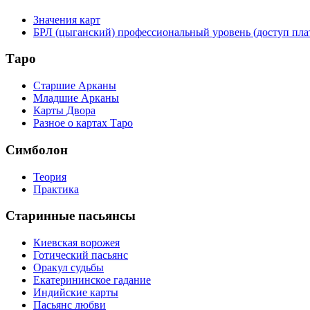
Значения карт
БРЛ (цыганский) профессиональный уровень (доступ пл
Таро
Старшие Арканы
Младшие Арканы
Карты Двора
Разное о картах Таро
Симболон
Теория
Практика
Старинные пасьянсы
Киевская ворожея
Готический пасьянс
Оракул судьбы
Екатерининское гадание
Индийские карты
Пасьянс любви