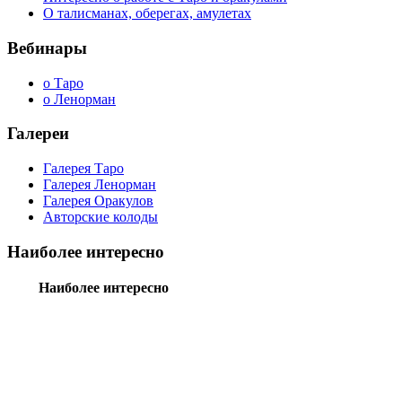
О талисманах, оберегах, амулетах
Вебинары
о Таро
о Ленорман
Галереи
Галерея Таро
Галерея Ленорман
Галерея Оракулов
Авторские колоды
Наиболее интересно
Наиболее интересно