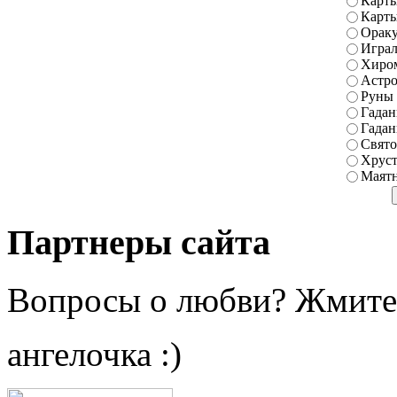
Карты
Карт
Ораку
Играл
Хиро
Астро
Руны
Гадан
Гадан
Свято
Хруст
Маятн
Партнеры сайта
Вопросы о любви? Жмите
ангелочка :)