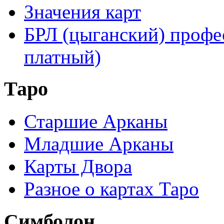
Значения карт
БРЛ (цыганский) профе
платный)
Таро
Старшие Арканы
Младшие Арканы
Карты Двора
Разное о картах Таро
Симболон