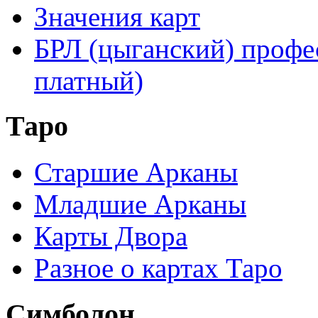
Значения карт
БРЛ (цыганский) профе
платный)
Таро
Старшие Арканы
Младшие Арканы
Карты Двора
Разное о картах Таро
Симболон