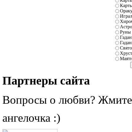
Карты
Карт
Ораку
Играл
Хиро
Астро
Руны
Гадан
Гадан
Свято
Хруст
Маятн
Партнеры сайта
Вопросы о любви? Жмите
ангелочка :)