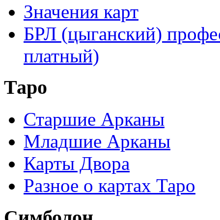
Значения карт
БРЛ (цыганский) профе
платный)
Таро
Старшие Арканы
Младшие Арканы
Карты Двора
Разное о картах Таро
Симболон