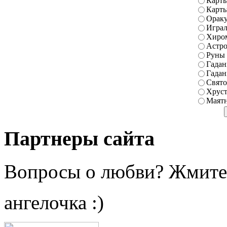
Карты
Карт
Ораку
Играл
Хиро
Астро
Руны
Гадан
Гадан
Свято
Хруст
Маятн
Партнеры сайта
Вопросы о любви? Жмите
ангелочка :)