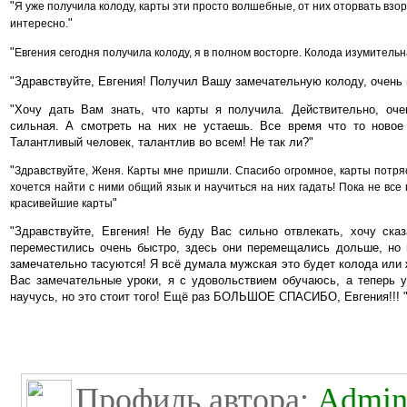
"
Я уже получила колоду, карты эти просто волшебные, от них оторвать взор 
"
интересно.
"
Евгения сегодня получила колоду, я в полном восторге. Колода изумительна
"
Здравствуйте, Евгения! Получил Вашу замечательную колоду, очень п
"
Хочу дать Вам знать, что карты я получила. Действительно, оч
сильная. А смотреть на них не устаешь. Все время что то новое
Талантливый человек, талантлив во всем! Не так ли?
"
"
Здравствуйте, Женя. Карты мне пришли. Спасибо огромное, карты потряс
хочется найти с ними общий язык и научиться на них гадать! Пока не все
"
красивейшие карты
"
Здравствуйте, Евгения! Не буду Вас сильно отвлекать, хочу ска
переместились очень быстро, здесь они перемещались дольше, но г
замечательно тасуются! Я всё думала мужская это будет колода или ж
Вас замечательные уроки, я с удовольствием обучаюсь, а теперь у
научусь, но это стоит того! Ещё раз БОЛЬШОЕ СПАСИБО, Евгения!!!
Профиль автора:
Admini