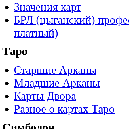
Значения карт
БРЛ (цыганский) профе
платный)
Таро
Старшие Арканы
Младшие Арканы
Карты Двора
Разное о картах Таро
Симболон