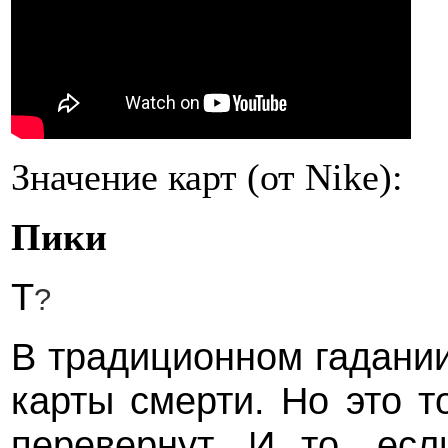
Значение карт (от Nike):
Пики
Т
?
В традиционном гадани
карты смерти. Но это т
перевернут. И то, ес