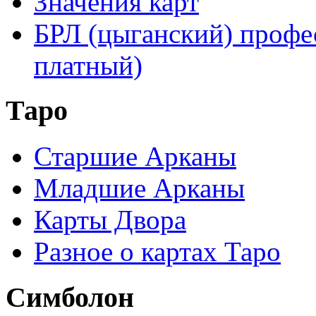
Значения карт
БРЛ (цыганский) профе
платный)
Таро
Старшие Арканы
Младшие Арканы
Карты Двора
Разное о картах Таро
Симболон